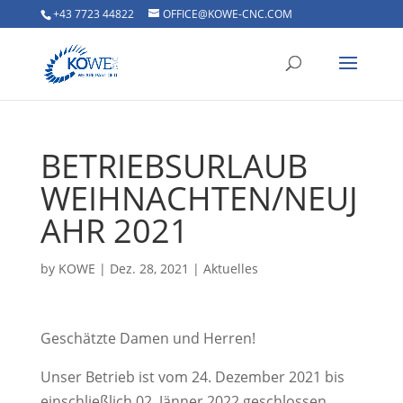
+43 7723 44822
OFFICE@KOWE-CNC.COM
BETRIEBSURLAUB
WEIHNACHTEN/NEUJ
AHR 2021
by
KOWE
|
Dez. 28, 2021
|
Aktuelles
Geschätzte Damen und Herren!
Unser Betrieb ist vom 24. Dezember 2021 bis
einschließlich 02. Jänner 2022 geschlossen.